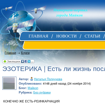
ГЛАВНАЯ
НОВОСТИ
СТАТЬИ
Главная
→
Блоги
ЭЗОТЕРИКА | Есть ли жизнь пос
Автор:
Наталья Полкунова
Опубликовано:
4148 дней назад (24 ноября 2014)
Блог:
Майкоп
Рубрика:
Без рубрики
КОНЕЧНО ЖЕ ЕСТЬ-РЕИНКАРНАЦИЯ