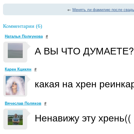
←
Менять ли фамилию после свад
Комментарии (6)
Наталья Полкунова
#
А ВЫ ЧТО ДУМАЕТЕ?
Карен Кцикян
#
какая на хрен реинк
Вячеслав Поляков
#
Ненавижу эту хрень((