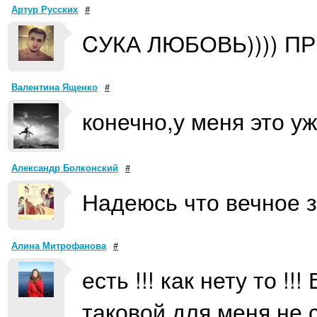
Артур Русских
#
CУКА ЛЮБОВЬ)))) П
Валентина Ященко
#
конечно,у меня это уж
Александр Болконский
#
Надеюсь что вечное з
Алина Митрофанова
#
есть !!! как нету то !
таковой для меня не с