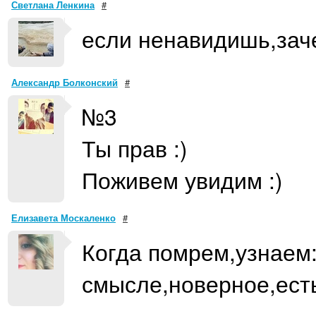
Светлана Ленкина
#
если ненавидишь,зач
Александр Болконский
#
№3
Ты прав :)
Поживем увидим :)
Елизавета Москаленко
#
Когда помрем,узнаем:)
смысле,новерное,есть